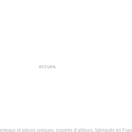
ACCUEIL
/ BOUTIQUE HEYM
NOTRE
COLLECTION
nteaux et pièces uniques, inspirés d’ailleurs, fabriqués en Fra