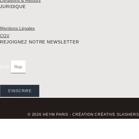
Livraisons & Retours
JURIDIQUE
Mentions Légales
CGV
REJOIGNEZ NOTRE NEWSLETTER
Email
S'INSCRIRE
tagram
Pinterest
© 2026 HEYM PARIS - CRÉATION CRÉATIVE SLASHERS